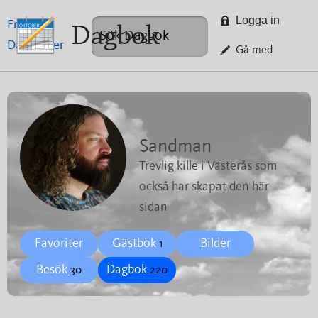
Logga in
Framsida
Dagbok
Dagböcker
Gå med
Sandman
Trevlig kille i Västerås som
också har skapat den här
sidan
Favoriter
Gästbok
Bilder
1
Besök
Dagbok
30
220