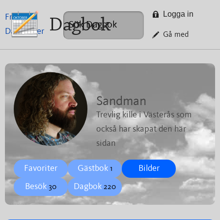
Logga in
Framsida
Dagbok
Dagböcker
Gå med
Sandman
Trevlig kille i Västerås som
också har skapat den här
sidan
Favoriter
Gästbok
Bilder
1
Besök
Dagbok
30
220