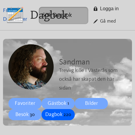
Logga in
Framsida
Dagbok
Dagböcker
Gå med
Sandman
Trevlig kille i Västerås som
också har skapat den här
sidan
Favoriter
Gästbok
Bilder
1
Besök
Dagbok
30
220