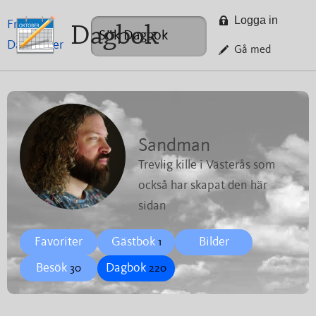
Logga in
Framsida
Dagbok
Dagböcker
Gå med
Sandman
Trevlig kille i Västerås som
också har skapat den här
sidan
Favoriter
Gästbok
Bilder
1
Besök
Dagbok
30
220