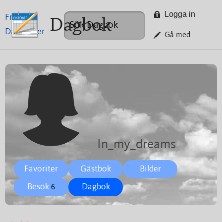
Logga in
Framsida
Dagbok
Dagböcker
Gå med
In_my_dreams
Favoriter
Gästbok
Bilder
Besök
Dagbok
6