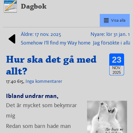
Dagbok
Visa alla
Äldre: 17 nov. 2025
Nyare: lör 31 jan. 18
Somehow I'll find my Way home
Jag försökte i alla 
Hur ska det gå med
23
allt?
NOV.
2025
17:40 615,
Inga kommentarer
Ibland undrar man,
Det är mycket som bekymrar
mig
Redan som barn hade man