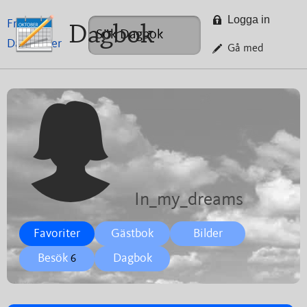
Logga in
Framsida
Dagbok
Dagböcker
Gå med
In_my_dreams
Favoriter
Gästbok
Bilder
Besök
Dagbok
6