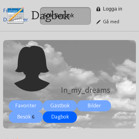
Logga in
Framsida
Dagbok
Dagböcker
Gå med
In_my_dreams
Favoriter
Gästbok
Bilder
Besök
Dagbok
6